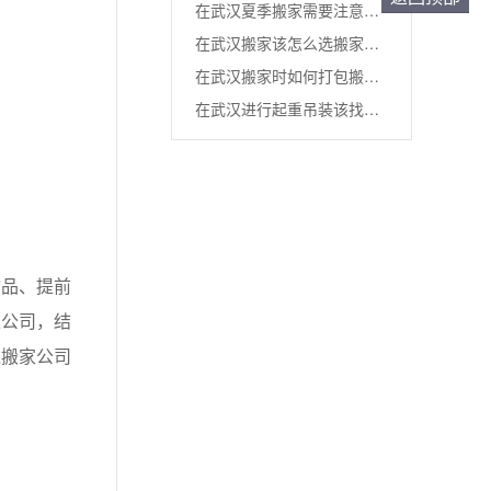
在武汉夏季搬家需要注意什
失...
在武汉搬家该怎么选搬家公
么...
在武汉搬家时如何打包搬运
司...
在武汉进行起重吊装该找
床垫...
谁...
品、提前
家公司，结
通搬家公司