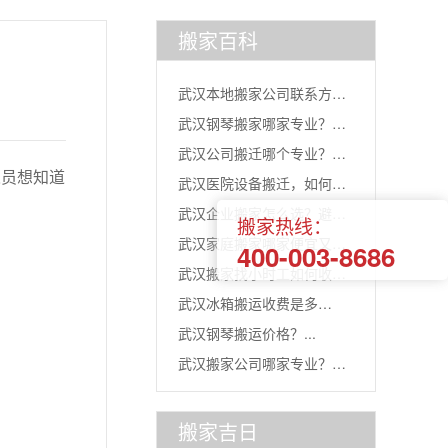
搬家百科
武汉本地搬家公司联系方
武汉钢琴搬家哪家专业？选
式？记住...
武汉公司搬迁哪个专业？看
对团队...
员想知道
武汉医院设备搬迁，如何选
准这三...
武汉企业搬家怎么选？避开
搬家热线：
对“搬...
武汉家庭搬家哪家便宜又靠
400-003-8686
误区，...
武汉搬家找小时工如何收
谱？三...
武汉冰箱搬运收费是多
费？...
武汉钢琴搬运价格？...
少？...
武汉搬家公司哪家专业？四
通搬家...
搬家吉日