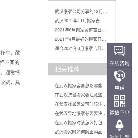
武汉搬家公司分享的12月搬
武汉2021年11月搬家吉日
家吉...
2021年6月搬家黄道吉日一
分...
2021年4月最好的搬家日
览...
适合2021年3月搬家吉日
杯车、敞
子...
表...
选择不同的
在线咨询
相关推荐
等。通常情
乱收费，具
在武汉搬家容易忽略哪些
电话
在武汉跨省搬家要注意些什
事...
在武汉找搬家公司时该注意
么...
微信下单
在武汉异地搬家必须要注意
什么...
在武汉搬家时该怎么打包东
的问题...
武汉搬家时如何防止物品丢
西...
返回顶部