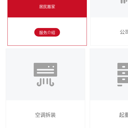
居民搬家
公
服务介绍
空调拆装
起