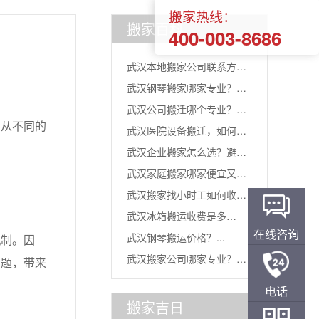
搬家热线：
搬家百科
400-003-8686
武汉本地搬家公司联系方
武汉钢琴搬家哪家专业？选
式？记住...
武汉公司搬迁哪个专业？看
对团队...
要从不同的
武汉医院设备搬迁，如何选
准这三...
武汉企业搬家怎么选？避开
对“搬...
武汉家庭搬家哪家便宜又靠
误区，...
武汉搬家找小时工如何收
谱？三...
武汉冰箱搬运收费是多
费？...
在线咨询
武汉钢琴搬运价格？...
制。因
少？...
武汉搬家公司哪家专业？四
问题，带来
电话
通搬家...
搬家吉日