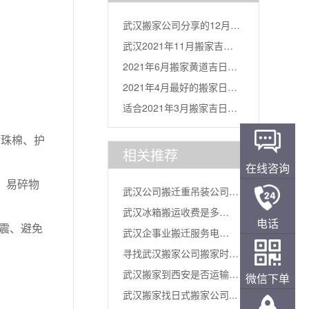
武汉搬家公司分享的12月搬
武汉2021年11月搬家吉日
家吉...
2021年6月搬家黄道吉日一
分...
2021年4月最好的搬家日
览...
适合2021年3月搬家吉日
子...
表...
珠棉、护
相关推荐
在线咨询
 易碎物
武汉公司搬迁重吊装公司哪
武汉冰箱搬运收费是多
家好...
电话
震、避免
武汉企事业搬迁服务电
少？...
寻找武汉搬家公司搬家时的
话？...
武汉搬家到西安是否运输速
微信下单
注意事...
武汉搬家找日式搬家公司...
度越快...