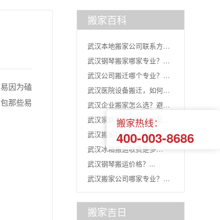
搬家百科
武汉本地搬家公司联系方
武汉钢琴搬家哪家专业？选
式？记住...
武汉公司搬迁哪个专业？看
对团队...
易因为磕
武汉医院设备搬迁，如何选
准这三...
打包那些易
武汉企业搬家怎么选？避开
对“搬...
武汉家庭搬家哪家便宜又靠
搬家热线：
误区，...
400-003-8686
武汉搬家找小时工如何收
谱？三...
武汉冰箱搬运收费是多
费？...
武汉钢琴搬运价格？...
少？...
武汉搬家公司哪家专业？四
通搬家...
搬家吉日